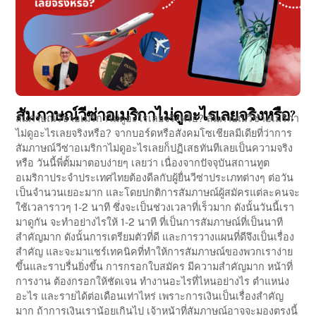
สัมภาษณ์วีซ่าอเมริกาไม่ดูอะไรเลยจริงหรือ?
สัมภาษณ์วีซ่าอเมริกาไม่ดูอะไรเลยจริงหรือ? สัมภาษณ์วีซ่าอเมริกา
ไม่ดูอะไรเลยจริงหรือ? จากบอร์ดหรือสังคมโซเชียลมีเดียที่ว่าการ
สัมภาษณ์วีซ่าอเมริกาไม่ดูอะไรเลยก็ปฏิเสธทันทีเลยเป็นความจริง
หรือ วันนี้พี่ตั้มมาตอบง่ายๆ เลยว่า เนื่องจากปัจจุบันสถานทูต
อเมริกาประจำประเทศไทยต้องดีลกับผู้ยื่นวีซ่าประเภทต่างๆ ต่อวัน
เป็นจำนวนเยอะมาก และโดยปกติการสัมภาษณ์ผู้สมัครแต่ละคนจะ
ใช้เวลาราวๆ 1-2 นาที ซึ่งจะเป็นช่วงเวลาที่เร็วมาก ดังนั้นวันนี้เรา
มาดูกัน จะทำอย่างไรให้ 1-2 นาที ที่เป็นการสัมภาษณ์ที่เป็นนาที
สำคัญมาก ดังนั้นการเตรียมตัวที่ดี และการวางแผนที่ดีจึงเป็นเรื่อง
สำคัญ และจะมาแชร์เทคนิคที่ทำให้การสัมภาษณ์ของพวกเราง่าย
ขึ้นและราบรื่นยิ่งขึ้น การกรอกใบสมัคร มีความสำคัญมาก หน้าที่
การงาน ต้องกรอกให้ชัดเจน ทำงานอะไรที่ไหนอย่างไร ตำแหน่ง
อะไร และรายได้ต่อเดือนเท่าไหร่ เพราะการเงินเป็นเรื่องสำคัญ
มาก ถ้าการเงินเราน้อยเกินไป เจ้าหน้าที่สัมภาษณ์อาจจะมองตรงนี้