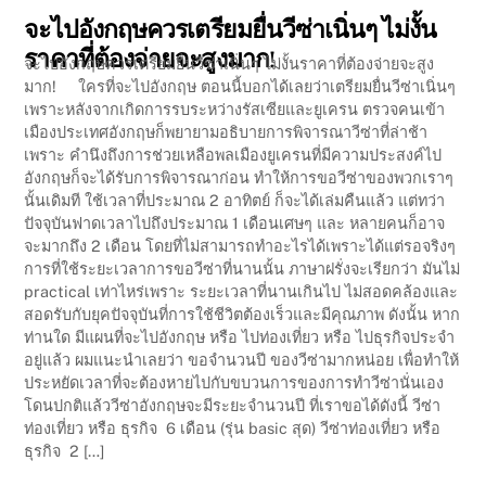
จะไปอังกฤษควรเตรียมยื่นวีซ่าเนิ่นๆ ไม่งั้น
ราคาที่ต้องจ่ายจะสูงมาก!
จะไปอังกฤษควรเตรียมยื่นวีซ่าเนิ่นๆ ไม่งั้นราคาที่ต้องจ่ายจะสูง
มาก! ใครที่จะไปอังกฤษ ตอนนี้บอกได้เลยว่าเตรียมยื่นวีซ่าเนิ่นๆ
เพราะหลังจากเกิดการรบระหว่างรัสเซียและยูเครน ตรวจคนเข้า
เมืองประเทศอังกฤษก็พยายามอธิบายการพิจารณาวีซ่าที่ล่าช้า
เพราะ คำนึงถึงการช่วยเหลือพลเมืองยูเครนที่มีความประสงค์ไป
อังกฤษก็จะได้รับการพิจารณาก่อน ทำให้การขอวีซ่าของพวกเราๆ
นั้นเดิมที ใช้เวลาที่ประมาณ 2 อาทิตย์ ก็จะได้เล่มคืนแล้ว แต่ทว่า
ปัจจุบันฟาดเวลาไปถึงประมาณ 1 เดือนเศษๆ และ หลายคนก็อาจ
จะมากถึง 2 เดือน โดยที่ไม่สามารถทำอะไรได้เพราะได้แต่รอจริงๆ
การที่ใช้ระยะเวลาการขอวีซ่าที่นานนั้น ภาษาฝรั่งจะเรียกว่า มันไม่
practical เท่าไหร่เพราะ ระยะเวลาที่นานเกินไป ไม่สอดคล้องและ
สอดรับกับยุคปัจจุบันที่การใช้ชีวิตต้องเร็วและมีคุณภาพ ดังนั้น หาก
ท่านใด มีแผนที่จะไปอังกฤษ หรือ ไปท่องเที่ยว หรือ ไปธุรกิจประจำ
อยู่แล้ว ผมแนะนำเลยว่า ขอจำนวนปี ของวีซ่ามากหน่อย เพื่อทำให้
ประหยัดเวลาที่จะต้องหายไปกับขบวนการของการทำวีซ่านั่นเอง
โดนปกติแล้ววีซ่าอังกฤษจะมีระยะจำนวนปี ที่เราขอได้ดังนี้ วีซ่า
ท่องเที่ยว หรือ ธุรกิจ 6 เดือน (รุ่น basic สุด) วีซ่าท่องเที่ยว หรือ
ธุรกิจ 2 […]