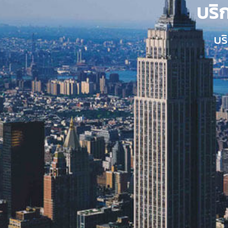
บริ
บร