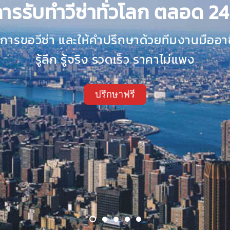
การรับทำวีซ่าทั่วโลก ตลอด 24
ิการขอวีซ่า และให้คำปรึกษาด้วยทีมงานมืออา
รู้ลึก รู้จริง รวดเร็ว ราคาไม่แพง
ปรึกษาฟรี