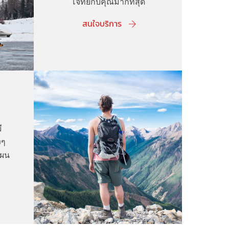
โจทย์กับคุณมากที่สุด
สนใจบริการ
ี
งๆ
แผน