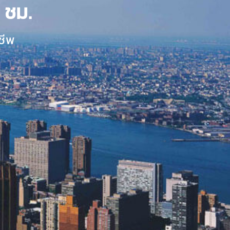
 ชม.
ชีพ